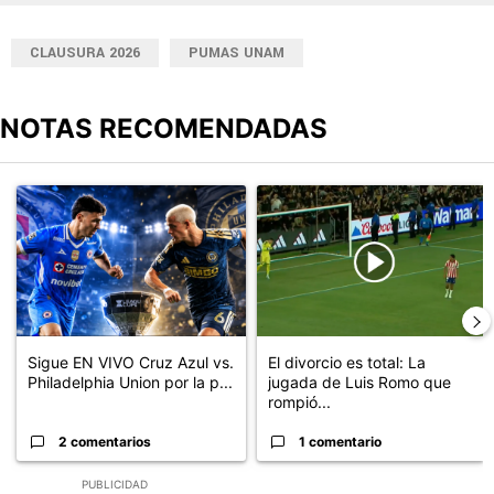
CLAUSURA 2026
PUMAS UNAM
NOTAS RECOMENDADAS
Este listado muestra los artículos con más comentarios en los últimos
Un artículo de tendencia con el título "Sigue EN VIVO Cruz Azul v
Un artículo de tendencia con el t
Sigue EN VIVO Cruz Azul vs.
El divorcio es total: La
Philadelphia Union por la p...
jugada de Luis Romo que
rompió...
2 comentarios
1 comentario
PUBLICIDAD