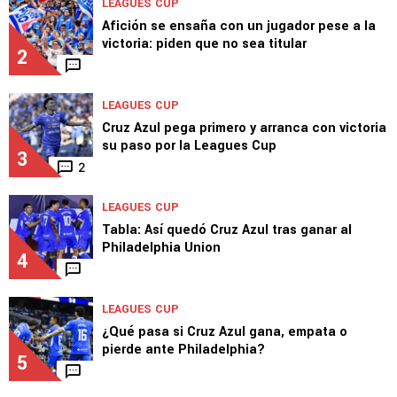
Tabla de goleo actualizada: Así quedó
Paradela tras marcar en Leagues Cup
1
LEAGUES CUP
Afición se ensaña con un jugador pese a la
victoria: piden que no sea titular
2
LEAGUES CUP
Cruz Azul pega primero y arranca con victoria
su paso por la Leagues Cup
3
2
LEAGUES CUP
Tabla: Así quedó Cruz Azul tras ganar al
Philadelphia Union
4
LEAGUES CUP