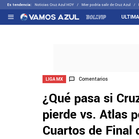
Es tendencia
:
Noticias Cruz Azul HOY
Mier podría salir de Cruz Azul
ULTIMA
NACIONAL
FUERA DE LA LIGA
LOS OTR
Liga MX
Concachampions
Futbol F
Apertura 2026
Leagues Cup
Fuerzas 
Más noticias
EX Cruz Azul
Cruz Azul
Selección Mexicana
Comentarios
LIGA MX
¿Qué pasa si Cru
pierde vs. Atlas p
Cuartos de Final