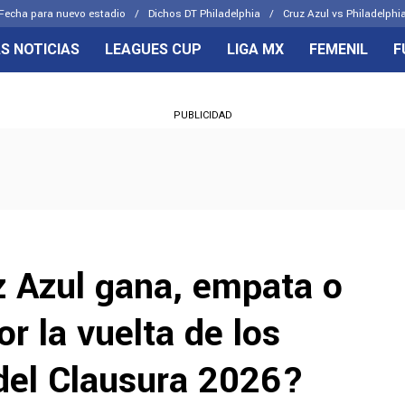
Fecha para nuevo estadio
Dichos DT Philadelphia
Cruz Azul vs Philadelphia
S NOTICIAS
LEAGUES CUP
LIGA MX
FEMENIL
F
OS FRENTES
CELESTES
PUBLICIDAD
emenil
Joel Huiqui
Básicas
Erik Lira
 Hidalgo
Charly Rodríguez
z Azul gana, empata o
or la vuelta de los
 del Clausura 2026?