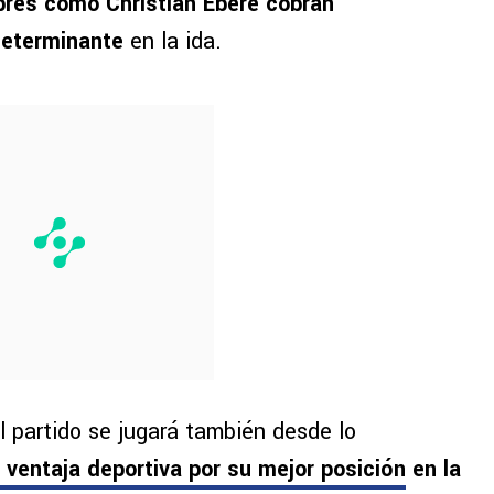
res como Christian Ebere cobran
determinante
en la ida.
l partido se jugará también desde lo
 ventaja deportiva por su mejor posición
en la