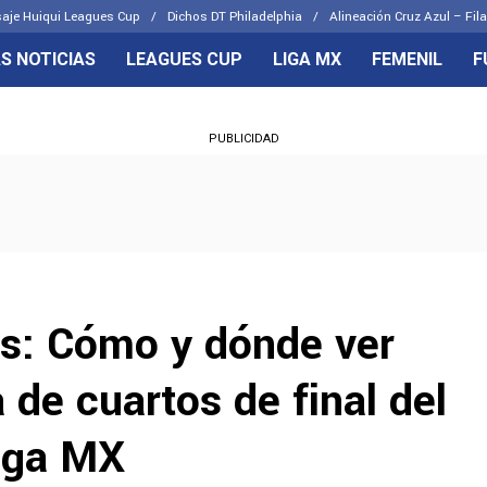
aje Huiqui Leagues Cup
Dichos DT Philadelphia
Alineación Cruz Azul – Fila
S NOTICIAS
LEAGUES CUP
LIGA MX
FEMENIL
F
OS FRENTES
CELESTES
PUBLICIDAD
emenil
Joel Huiqui
Básicas
Erik Lira
 Hidalgo
Charly Rodríguez
as: Cómo y dónde ver
 de cuartos de final del
iga MX