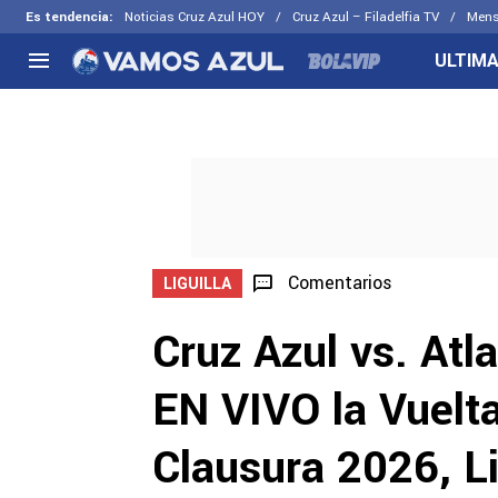
Es tendencia
:
Noticias Cruz Azul HOY
Cruz Azul – Filadelfia TV
Mens
ULTIMA
NACIONAL
FUERA DE LA LIGA
LOS OTR
Liga MX
Concachampions
Futbol F
Apertura 2026
Leagues Cup
Fuerzas 
Más noticias
EX Cruz Azul
Cruz Azul
Selección Mexicana
Comentarios
LIGUILLA
Cruz Azul vs. Atl
EN VIVO la Vuelta
Clausura 2026, L