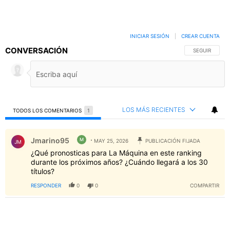
INICIAR SESIÓN
|
CREAR CUENTA
CONVERSACIÓN
SIGA ESTA C
SEGUIR
LOS MÁS RECIENTES
TODOS LOS COMENTARIOS
1
Todos los comentarios
Comentario de Jmarino95.
Jmarino95
M
MAY 25, 2026
PUBLICACIÓN FIJADA
JM
¿Qué pronosticas para La Máquina en este ranking
durante los próximos años? ¿Cuándo llegará a los 30
títulos?
RESPONDER
0
0
COMPARTIR