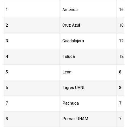
1
América
16
2
Cruz Azul
10
3
Guadalajara
12
4
Toluca
12
5
León
8
6
Tigres UANL
8
7
Pachuca
7
8
Pumas UNAM
7