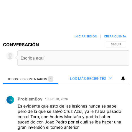
INICIAR SESIÓN
|
CREAR CUENTA
CONVERSACIÓN
SIGA ESTA C
SEGUIR
LOS MÁS RECIENTES
TODOS LOS COMENTARIOS
1
Todos los comentarios
Comentario de ProblemBoy.
ProblemBoy
JUNE 28, 2026
PR
Es evidente que esto de las lesiones nunca se sabe,
pero de la que se salvó Cruz Azul, ya le había pasado
con el Toro, con Andrés Montaño y podría haber
sucedido con Joao Pedro por el cuál se iba hacer una
gran inversión el torneo anterior.