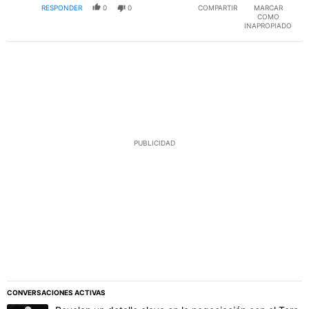
RESPONDER
0
0
COMPARTIR
MARCAR
COMO
INAPROPIADO
PUBLICIDAD
CONVERSACIONES ACTIVAS
Este listado muestra los artículos con más comentarios en los último