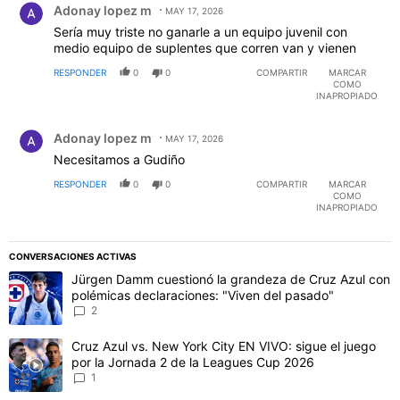
Adonay lopez m
MAY 17, 2026
Sería muy triste no ganarle a un equipo juvenil con
medio equipo de suplentes que corren van y vienen
RESPONDER
0
0
COMPARTIR
MARCAR
COMO
INAPROPIADO
Comentario de Adonay lopez m.
Adonay lopez m
MAY 17, 2026
Necesitamos a Gudiño
RESPONDER
0
0
COMPARTIR
MARCAR
COMO
INAPROPIADO
CONVERSACIONES ACTIVAS
Este listado muestra los artículos con más comentarios en los último
Un artículo de tendencia con el título "Jürgen Damm cuestionó la 
Jürgen Damm cuestionó la grandeza de Cruz Azul con
polémicas declaraciones: "Viven del pasado"
2
Un artículo de tendencia con el título "Cruz Azul vs. New York Cit
Cruz Azul vs. New York City EN VIVO: sigue el juego
por la Jornada 2 de la Leagues Cup 2026
1