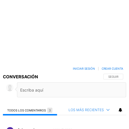
INICIAR SESIÓN
|
CREAR CUENTA
CONVERSACIÓN
SIGA ESTA C
SEGUIR
LOS MÁS RECIENTES
TODOS LOS COMENTARIOS
3
Todos los comentarios
Comentario de Adonay lopez m.