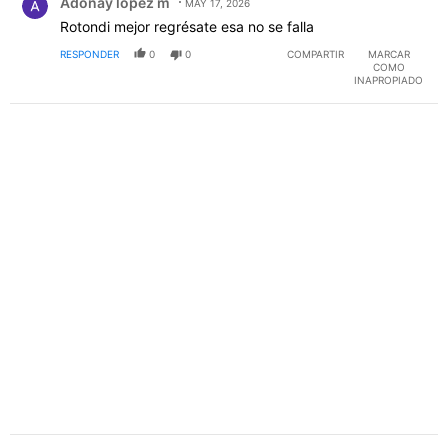
Adonay lopez m
MAY 17, 2026
Rotondi mejor regrésate esa no se falla
RESPONDER
0
0
COMPARTIR
MARCAR
COMO
INAPROPIADO
Comentario de Adonay lopez m.