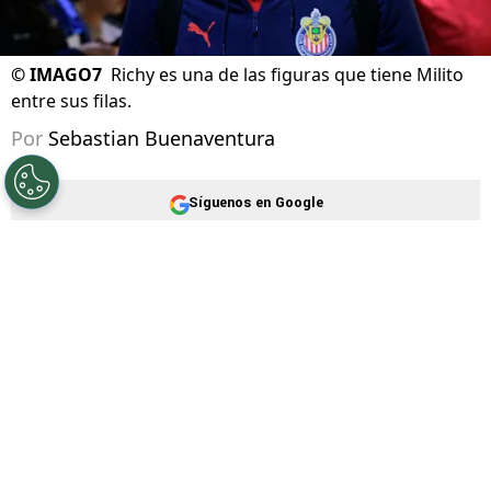
©
IMAGO7
Richy es una de las figuras que tiene Milito
entre sus filas.
Por
Sebastian Buenaventura
Síguenos en Google
Intenso mercado de transferencias luego de
que la
Selección Mexicana
quedara afuera de
la Copa del Mundo 2026, algo que estaba
previsto. Allí es en donde emerge
Cruz Azul
,
quien ya tenía a
Juan José Calero
y en las
últimas horas
sumó al defensor Alan Montes
,