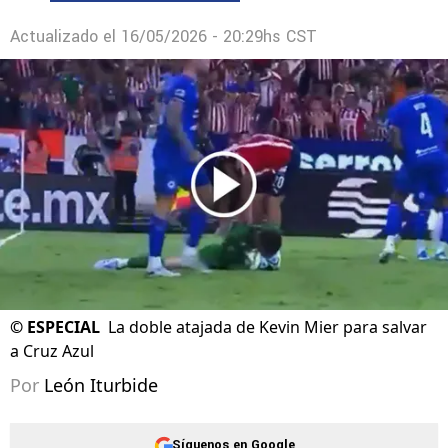
Actualizado el
16/05/2026 - 20:29hs CST
©
ESPECIAL
La doble atajada de Kevin Mier para salvar
a Cruz Azul
Por
León Iturbide
Síguenos en Google