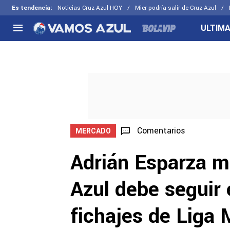
Es tendencia
:
Noticias Cruz Azul HOY
Mier podría salir de Cruz Azul
ULTIMA
NACIONAL
FUERA DE LA LIGA
LOS OTR
Liga MX
Concachampions
Futbol F
Apertura 2026
Leagues Cup
Fuerzas 
Más noticias
EX Cruz Azul
Cruz Azul
Selección Mexicana
Comentarios
MERCADO
Adrián Esparza m
Azul debe seguir
fichajes de Liga