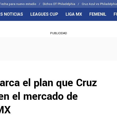
Fecha para nuevo estadio
Dichos DT Philadelphia
Cruz Azul vs Philadelphia
S NOTICIAS
LEAGUES CUP
LIGA MX
FEMENIL
F
OS FRENTES
CELESTES
PUBLICIDAD
emenil
Joel Huiqui
Básicas
Erik Lira
 Hidalgo
Charly Rodríguez
arca el plan que Cruz
 en el mercado de
 MX