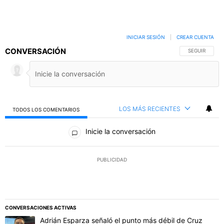
INICIAR SESIÓN
|
CREAR CUENTA
CONVERSACIÓN
SIGA ESTA C
SEGUIR
LOS MÁS RECIENTES
TODOS LOS COMENTARIOS
Todos los comentarios
Inicie la conversación
PUBLICIDAD
CONVERSACIONES ACTIVAS
Este listado muestra los artículos con más comentarios en los último
Un artículo de tendencia con el título "Adrián Esparza señaló el p
Adrián Esparza señaló el punto más débil de Cruz