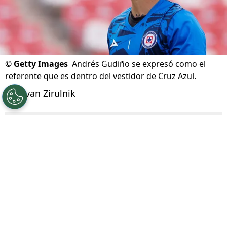
©
Getty Images
Andrés Gudiño se expresó como el
referente que es dentro del vestidor de Cruz Azul.
Por
Ivan Zirulnik
Síguenos en Google
Cruz Azul vuelve a ponerse frente a uno de
esos escenarios en los que la historia reciente
del club obliga a mirar hacia adelante con
máxima ambición.
La Máquina encara su