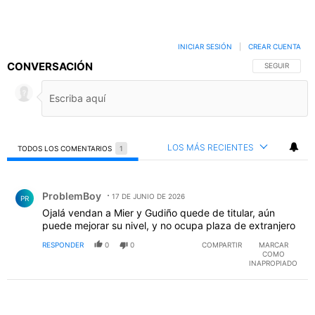
INICIAR SESIÓN
|
CREAR CUENTA
CONVERSACIÓN
SIGA ESTA C
SEGUIR
LOS MÁS RECIENTES
TODOS LOS COMENTARIOS
1
Todos los comentarios
Comentario de ProblemBoy.
ProblemBoy
17 DE JUNIO DE 2026
PR
Ojalá vendan a Mier y Gudiño quede de titular, aún
puede mejorar su nivel, y no ocupa plaza de extranjero
RESPONDER
0
0
COMPARTIR
MARCAR
COMO
INAPROPIADO