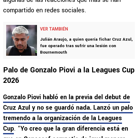
el respect a los colores?”
. “Hay que quitarle la
banda de capitán”. “Capitán mediocre”,
son
algunas de las reacciones que más se han
compartido en redes sociales.
VER TAMBIÉN
Julián Araujo, a quien quería fichar Cruz Azul,
fue operado tras sufrir una lesión con
Bournemouth
Palo de Gonzalo Piovi a la Leagues Cup
2026
Gonzalo Piovi habló en la previa del debut de
Cruz Azul y no se guardó nada. Lanzó un palo