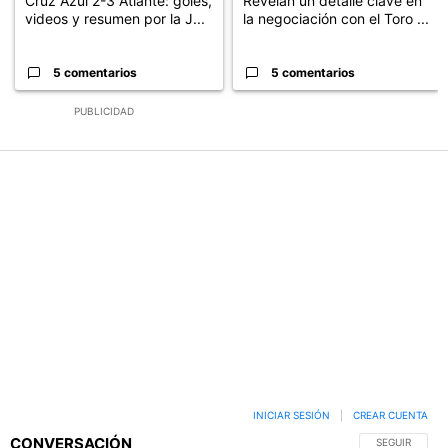
Cruz Azul 2-3 Atlante: goles,
Revelan un detalle clave en
videos y resumen por la J...
la negociación con el Toro ...
5 comentarios
5 comentarios
PUBLICIDAD
INICIAR SESIÓN
|
CREAR CUENTA
CONVERSACIÓN
SIGA ESTA C
SEGUIR