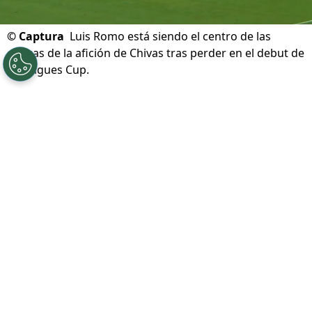
©
Captura
Luis Romo está siendo el centro de las
críticas de la afición de Chivas tras perder en el debut de
la Leagues Cup.
Por
Diward Leroy
Síguenos en Google
Chivas de Guadalajara inició con el pie
izquierdo su andadura en la Leagues Cup
2026
. Los tapatíos perdieron desde el punto
penal ante el
LAFC
en su debut en el torneo
que mide a los clubes de la Liga MX y la MLS.
Dos ex futbolistas de Cruz Azul fueron