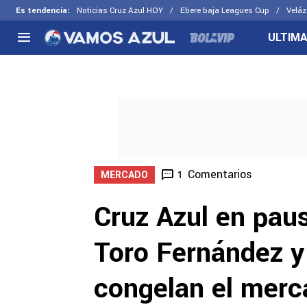
Es tendencia
:
Noticias Cruz Azul HOY
Ebere baja Leagues Cup
Veláz
ULTIMA
NACIONAL
FUERA DE LA LIGA
LOS OTR
Liga MX
Concachampions
Futbol F
Apertura 2026
Leagues Cup
Fuerzas 
Más noticias
EX Cruz Azul
Cruz Azul
Selección Mexicana
Comentarios
1
MERCADO
Cruz Azul en paus
Toro Fernández y 
congelan el merc