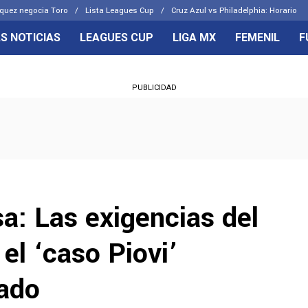
quez negocia Toro
Lista Leagues Cup
Cruz Azul vs Philadelphia: Horario
S NOTICIAS
LEAGUES CUP
LIGA MX
FEMENIL
F
OS FRENTES
CELESTES
PUBLICIDAD
emenil
Joel Huiqui
Básicas
Erik Lira
 Hidalgo
Charly Rodríguez
a: Las exigencias del
el ‘caso Piovi’
ado