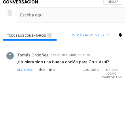
CONVERSACIÓN
SIGA ESTA C
SEGUIR
LOS MÁS RECIENTES
TODOS LOS COMENTARIOS
1
Todos los comentarios
Comentario de Tomás Ordoñez.
Tomás Ordoñez
24 DE DICIEMBRE DE 2025
¿Hubiera sido una buena opción para Cruz Azul?
RESPONDER
0
0
COMPARTIR
MARCAR
COMO
INAPROPIADO
PUBLICIDAD