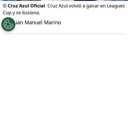
©
Cruz Azul Oficial
Cruz Azul volvió a ganar en Leagues
Cup y se ilusiona.
Por
Juan Manuel Marino
Síguenos en Google
Este domingo 9 de agosto,
Cruz Azul le ganó 2
a 1 a New York City FC
en la cancha del Red
Bull Arena, por la fecha 2 de la primera fase de
la
Leagues Cup
2026. Se trató de la segunda
victoria consecutiva del equipo celeste en dos
encuentros disputados.
¿Ya está clasificado?