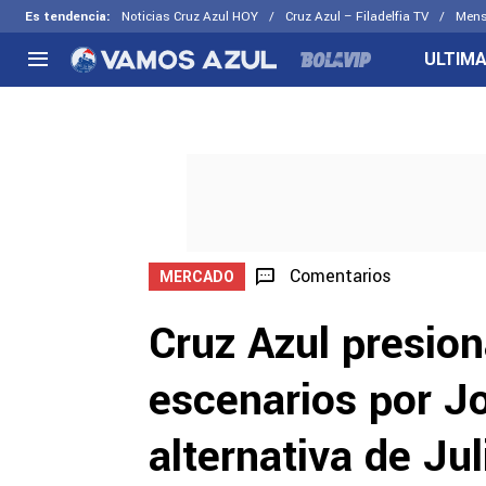
Es tendencia
:
Noticias Cruz Azul HOY
Cruz Azul – Filadelfia TV
Mens
ULTIMA
NACIONAL
FUERA DE LA LIGA
LOS OTR
Liga MX
Concachampions
Futbol F
Apertura 2026
Leagues Cup
Fuerzas 
Más noticias
EX Cruz Azul
Cruz Azul
Selección Mexicana
Comentarios
MERCADO
Cruz Azul presion
escenarios por J
alternativa de Ju