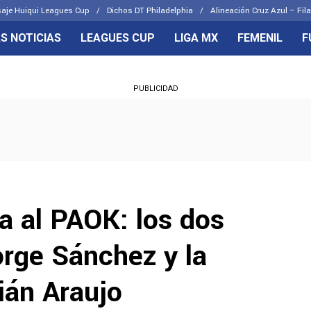
aje Huiqui Leagues Cup
Dichos DT Philadelphia
Alineación Cruz Azul – Fila
S NOTICIAS
LEAGUES CUP
LIGA MX
FEMENIL
F
OS FRENTES
CELESTES
PUBLICIDAD
emenil
Joel Huiqui
Básicas
Erik Lira
 Hidalgo
Charly Rodríguez
a al PAOK: los dos
orge Sánchez y la
lián Araujo