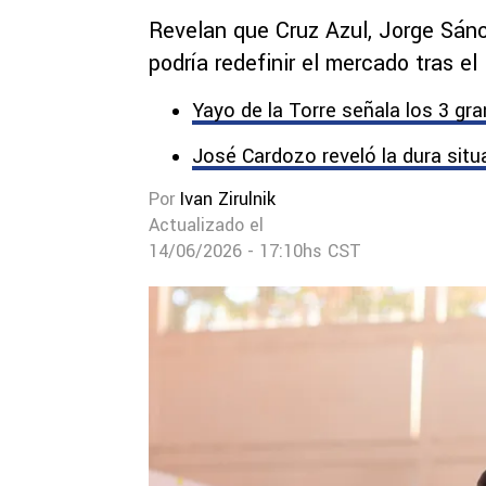
Revelan que Cruz Azul, Jorge Sán
podría redefinir el mercado tras e
Yayo de la Torre señala los 3 gr
José Cardozo reveló la dura situac
Por
Ivan Zirulnik
Actualizado el
14/06/2026 - 17:10hs CST