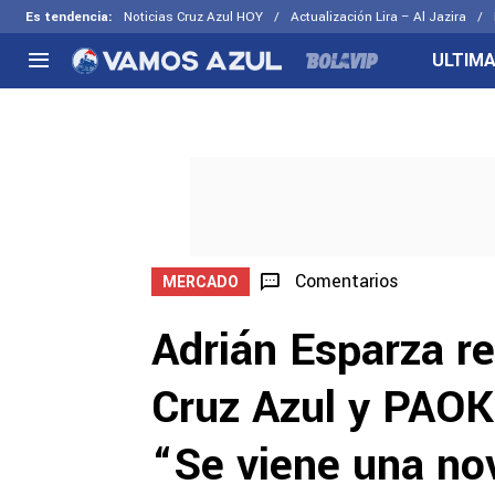
Es tendencia
:
Noticias Cruz Azul HOY
Actualización Lira – Al Jazira
ULTIMA
NACIONAL
FUERA DE LA LIGA
LOS OTR
Liga MX
Concachampions
Futbol F
Apertura 2026
Leagues Cup
Fuerzas 
Más noticias
EX Cruz Azul
Cruz Azul
Selección Mexicana
Comentarios
MERCADO
Adrián Esparza re
Cruz Azul y PAOK
“Se viene una no