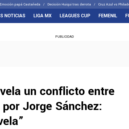
Emoción papá Castañeda
Decisión Huiqui tras derrota
Cruz Azul vs Philad
S NOTICIAS
LIGA MX
LEAGUES CUP
FEMENIL
F
OS FRENTES
CELESTES
PUBLICIDAD
emenil
Joel Huiqui
Básicas
Erik Lira
 Hidalgo
Charly Rodríguez
vela un conflicto entre
 por Jorge Sánchez:
vela”