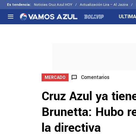
Es tendencia
:
Noticias Cruz Azul HOY
Actualización Lira – Al Jazira
ULTIMA
NACIONAL
FUERA DE LA LIGA
LOS OTR
Liga MX
Concachampions
Futbol F
Apertura 2026
Leagues Cup
Fuerzas 
Más noticias
EX Cruz Azul
Cruz Azul
Selección Mexicana
Comentarios
MERCADO
Cruz Azul ya tie
Brunetta: Hubo re
la directiva