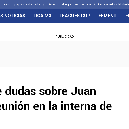
Emoción papá Castañeda
Decisión Huiqui tras derrota
Cruz Azul vs Philad
S NOTICIAS
LIGA MX
LEAGUES CUP
FEMENIL
F
OS FRENTES
CELESTES
PUBLICIDAD
emenil
Joel Huiqui
Básicas
Erik Lira
 Hidalgo
Charly Rodríguez
ne dudas sobre Juan
unión en la interna de