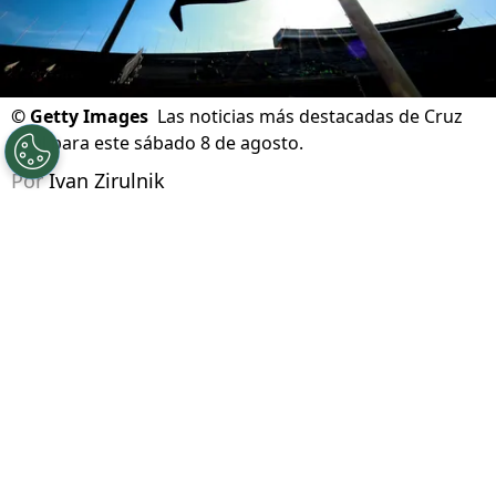
©
Getty Images
Las noticias más destacadas de Cruz
Azul para este sábado 8 de agosto.
Por
Ivan Zirulnik
Síguenos en Google
Un nuevo día amanece en La Noria y
las
novedades en Cruz Azul no se detienen
.
Mientras el equipo ajusta detalles, la agenda
celeste se mueve con rumores, declaraciones y
decisiones clave.