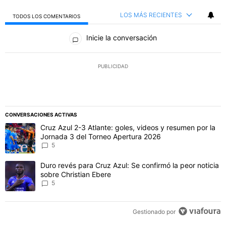
LOS MÁS RECIENTES
TODOS LOS COMENTARIOS
Todos los comentarios
Inicie la conversación
PUBLICIDAD
CONVERSACIONES ACTIVAS
Este listado muestra los artículos con más comentarios en los último
Un artículo de tendencia con el título "Cruz Azul 2-3 Atlante: gol
Cruz Azul 2-3 Atlante: goles, videos y resumen por la
Jornada 3 del Torneo Apertura 2026
5
Un artículo de tendencia con el título "Duro revés para Cruz Azul: 
Duro revés para Cruz Azul: Se confirmó la peor noticia
sobre Christian Ebere
5
Gestionado por