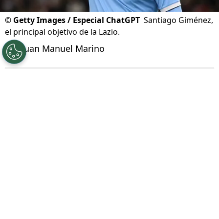
©
Getty Images / Especial ChatGPT
Santiago Giménez,
el principal objetivo de la Lazio.
Por
Juan Manuel Marino
Síguenos en Google
La situación de mercado de
Santiago Giménez
,
ex jugador de Cruz Azul, ha sido una de las
grandes novelas de futbolistas mexicanos en
este verano. El delantero mexicano tiene todos
los números para salir del AC Milan, y
en las
últimas horas surgió un nuevo candidato
desde italia: la Lazio
.