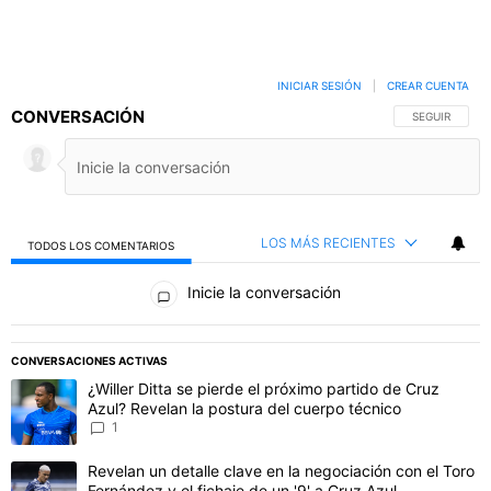
INICIAR SESIÓN
|
CREAR CUENTA
CONVERSACIÓN
SIGA ESTA C
SEGUIR
LOS MÁS RECIENTES
TODOS LOS COMENTARIOS
Todos los comentarios
Inicie la conversación
PUBLICIDAD
CONVERSACIONES ACTIVAS
Este listado muestra los artículos con más comentarios en los último
Un artículo de tendencia con el título "¿Willer Ditta se pierde el 
¿Willer Ditta se pierde el próximo partido de Cruz