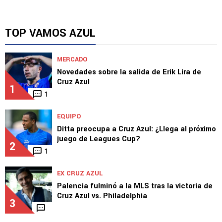
NOTICIAS
AC Milan tendría precio de salida para Santi
Giménez
TOP VAMOS AZUL
MERCADO
Novedades sobre la salida de Erik Lira de
Cruz Azul
1
1
EQUIPO
Ditta preocupa a Cruz Azul: ¿Llega al próximo
juego de Leagues Cup?
2
1
EX CRUZ AZUL