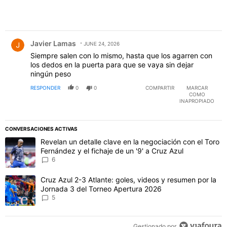
Comentario de Javier Lamas.
Javier Lamas
JUNE 24, 2026
Siempre salen con lo mismo, hasta que los agarren con
los dedos en la puerta para que se vaya sin dejar
ningún peso
RESPONDER
0
0
COMPARTIR
MARCAR
COMO
INAPROPIADO
CONVERSACIONES ACTIVAS
Este listado muestra los artículos con más comentarios en los último
Un artículo de tendencia con el título "Revelan un detalle clave en 
Revelan un detalle clave en la negociación con el Toro
Fernández y el fichaje de un '9' a Cruz Azul
6
Un artículo de tendencia con el título "Cruz Azul 2-3 Atlante: gol
Cruz Azul 2-3 Atlante: goles, videos y resumen por la
Jornada 3 del Torneo Apertura 2026
5
Gestionado por