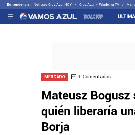
Es tendencia
:
Noticias Cruz Azul HOY
Cruz Azul – Filadelfia TV
Mens
ULTIMA
NACIONAL
FUERA DE LA LIGA
LOS OTR
Liga MX
Concachampions
Futbol F
Apertura 2026
Leagues Cup
Fuerzas 
Más noticias
EX Cruz Azul
Cruz Azul
Selección Mexicana
Comentarios
1
MERCADO
Mateusz Bogusz s
quién liberaría u
Borja