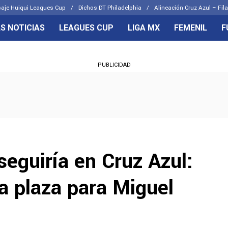
aje Huiqui Leagues Cup
Dichos DT Philadelphia
Alineación Cruz Azul – Fila
S NOTICIAS
LEAGUES CUP
LIGA MX
FEMENIL
F
OS FRENTES
CELESTES
PUBLICIDAD
emenil
Joel Huiqui
Básicas
Erik Lira
 Hidalgo
Charly Rodríguez
eguiría en Cruz Azul:
na plaza para Miguel