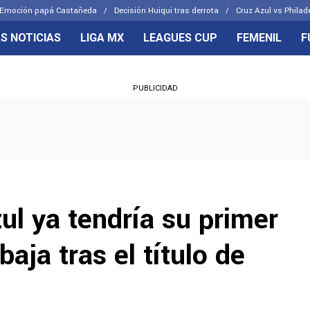
Emoción papá Castañeda
Decisión Huiqui tras derrota
Cruz Azul vs Philad
S NOTICIAS
LIGA MX
LEAGUES CUP
FEMENIL
F
OS FRENTES
CELESTES
PUBLICIDAD
emenil
Joel Huiqui
Básicas
Erik Lira
 Hidalgo
Charly Rodríguez
l ya tendría su primer
baja tras el título de