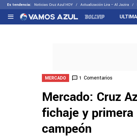
Es tendencia
:
Noticias Cruz Azul HOY
Actualización Lira – Al Jazira
ULTIMA
NACIONAL
FUERA DE LA LIGA
LOS OTR
Liga MX
Concachampions
Futbol F
Apertura 2026
Leagues Cup
Fuerzas 
Más noticias
EX Cruz Azul
Cruz Azul
Selección Mexicana
Comentarios
1
MERCADO
Mercado: Cruz Azu
fichaje y primera 
campeón