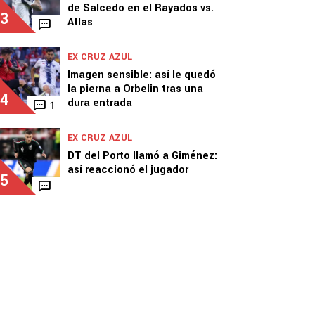
de Salcedo en el Rayados vs.
3
Atlas
EX CRUZ AZUL
Imagen sensible: así le quedó
la pierna a Orbelin tras una
4
dura entrada
1
EX CRUZ AZUL
DT del Porto llamó a Giménez:
así reaccionó el jugador
5