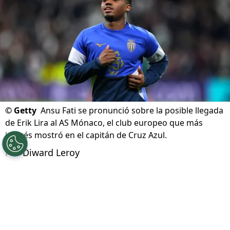
©
Getty
Ansu Fati se pronunció sobre la posible llegada
de Erik Lira al AS Mónaco, el club europeo que más
interés mostró en el capitán de Cruz Azul.
Por
Diward Leroy
Síguenos en Google
La novela del futuro de
Erik Lira
podría estar