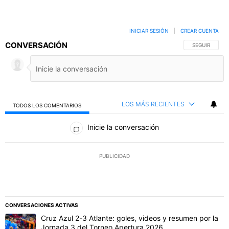
INICIAR SESIÓN
|
CREAR CUENTA
CONVERSACIÓN
SIGA ESTA C
SEGUIR
LOS MÁS RECIENTES
TODOS LOS COMENTARIOS
Todos los comentarios
Inicie la conversación
PUBLICIDAD
CONVERSACIONES ACTIVAS
Este listado muestra los artículos con más comentarios en los último
Un artículo de tendencia con el título "Cruz Azul 2-3 Atlante: gol
Cruz Azul 2-3 Atlante: goles, videos y resumen por la
Jornada 3 del Torneo Apertura 2026