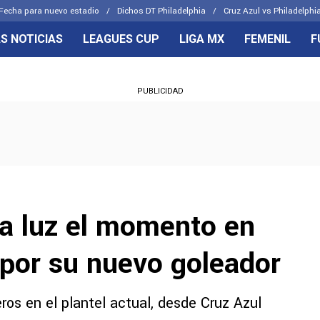
Fecha para nuevo estadio
Dichos DT Philadelphia
Cruz Azul vs Philadelphia
S NOTICIAS
LEAGUES CUP
LIGA MX
FEMENIL
F
OS FRENTES
CELESTES
PUBLICIDAD
emenil
Joel Huiqui
Básicas
Erik Lira
 Hidalgo
Charly Rodríguez
la luz el momento en
 por su nuevo goleador
ros en el plantel actual, desde Cruz Azul