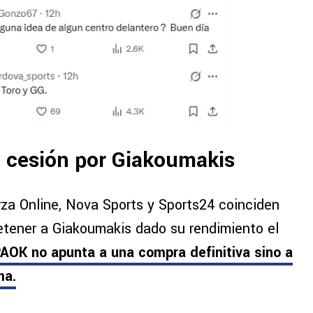
a cesión por Giakoumakis
za Online, Nova Sports y Sports24 coinciden
retener a Giakoumakis dado su rendimiento el
AOK no apunta a una compra definitiva sino a
ma.