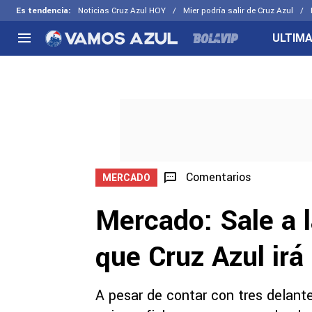
Es tendencia
:
Noticias Cruz Azul HOY
Mier podría salir de Cruz Azul
ULTIMA
NACIONAL
FUERA DE LA LIGA
LOS OTR
Liga MX
Concachampions
Futbol F
Apertura 2026
Leagues Cup
Fuerzas 
Más noticias
EX Cruz Azul
Cruz Azul
Selección Mexicana
Comentarios
MERCADO
Mercado: Sale a 
que Cruz Azul irá
A pesar de contar con tres delante