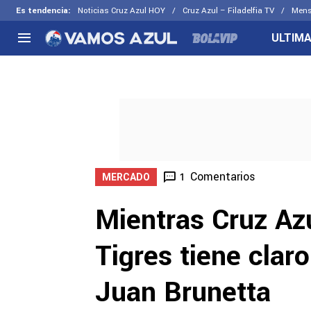
Es tendencia
:
Noticias Cruz Azul HOY
Cruz Azul – Filadelfia TV
Mens
ULTIMA
NACIONAL
FUERA DE LA LIGA
LOS OTR
Liga MX
Concachampions
Futbol F
Apertura 2026
Leagues Cup
Fuerzas 
Más noticias
EX Cruz Azul
Cruz Azul
Selección Mexicana
Comentarios
1
MERCADO
Mientras Cruz Azu
Tigres tiene clar
Juan Brunetta