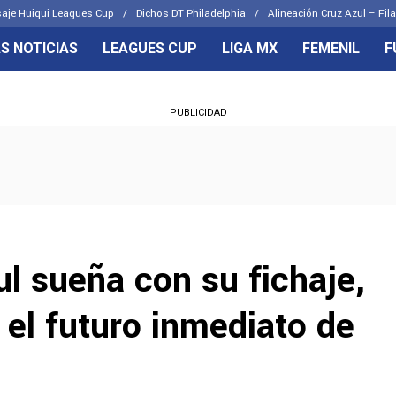
aje Huiqui Leagues Cup
Dichos DT Philadelphia
Alineación Cruz Azul – Fila
S NOTICIAS
LEAGUES CUP
LIGA MX
FEMENIL
F
OS FRENTES
CELESTES
PUBLICIDAD
emenil
Joel Huiqui
Básicas
Erik Lira
 Hidalgo
Charly Rodríguez
l sueña con su fichaje,
o el futuro inmediato de