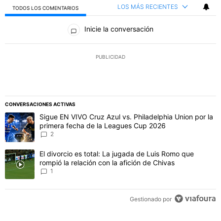
LOS MÁS RECIENTES
TODOS LOS COMENTARIOS
Todos los comentarios
Inicie la conversación
PUBLICIDAD
CONVERSACIONES ACTIVAS
Este listado muestra los artículos con más comentarios en los último
Un artículo de tendencia con el título "Sigue EN VIVO Cruz Azul vs
Sigue EN VIVO Cruz Azul vs. Philadelphia Union por la
primera fecha de la Leagues Cup 2026
2
Un artículo de tendencia con el título "El divorcio es total: La jug
El divorcio es total: La jugada de Luis Romo que
rompió la relación con la afición de Chivas
1
Gestionado por