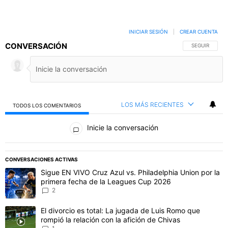
INICIAR SESIÓN
|
CREAR CUENTA
CONVERSACIÓN
SIGA ESTA C
SEGUIR
LOS MÁS RECIENTES
TODOS LOS COMENTARIOS
Todos los comentarios
Inicie la conversación
PUBLICIDAD
CONVERSACIONES ACTIVAS
Este listado muestra los artículos con más comentarios en los último
Un artículo de tendencia con el título "Sigue EN VIVO Cruz Azul vs
Sigue EN VIVO Cruz Azul vs. Philadelphia Union por la
primera fecha de la Leagues Cup 2026