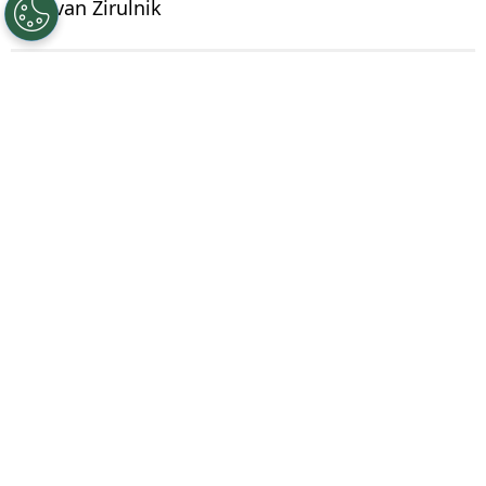
Por
Ivan Zirulnik
Síguenos en Google
La
Leagues Cup 2026
volvió a encender una
discusión que crece partido a partido
.
Mientras busca consolidarse como
espectáculo internacional entre la Liga MX y la
MLS,
cada vez son más las voces que
cuestionan su formato
. No se trata solo de
resultados, sino de condiciones: viajes, localías
y una sensación de desventaja que empieza a
incomodar en el fútbol mexicano.