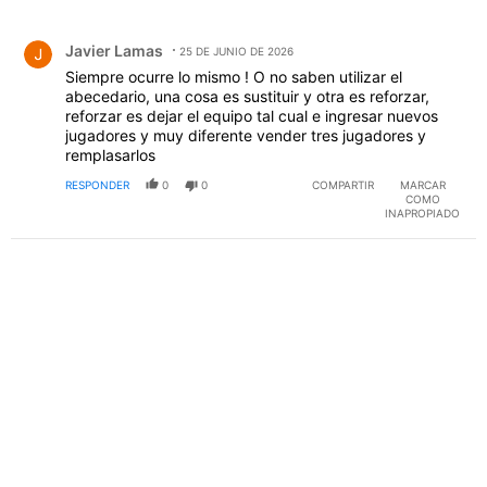
Todos los comentarios
Comentario de Javier Lamas.
Javier Lamas
25 DE JUNIO DE 2026
Siempre ocurre lo mismo ! O no saben utilizar el
abecedario, una cosa es sustituir y otra es reforzar,
reforzar es dejar el equipo tal cual e ingresar nuevos
jugadores y muy diferente vender tres jugadores y
remplasarlos
RESPONDER
0
0
COMPARTIR
MARCAR
COMO
INAPROPIADO
PUBLICIDAD