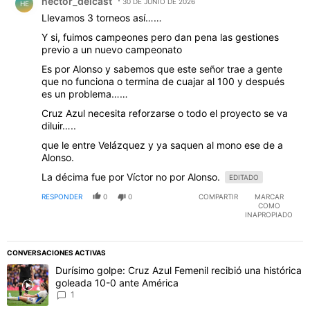
hector_delcast
30 DE JUNIO DE 2026
HE
Llevamos 3 torneos así……
Y si, fuimos campeones pero dan pena las gestiones
previo a un nuevo campeonato
Es por Alonso y sabemos que este señor trae a gente
que no funciona o termina de cuajar al 100 y después
es un problema……
Cruz Azul necesita reforzarse o todo el proyecto se va
diluir…..
que le entre Velázquez y ya saquen al mono ese de a
Alonso.
La décima fue por Víctor no por Alonso.
EDITADO
RESPONDER
0
0
COMPARTIR
MARCAR
COMO
INAPROPIADO
CONVERSACIONES ACTIVAS
Este listado muestra los artículos con más comentarios en los último
Un artículo de tendencia con el título "Durísimo golpe: Cruz Azul F
Durísimo golpe: Cruz Azul Femenil recibió una histórica
goleada 10-0 ante América
1