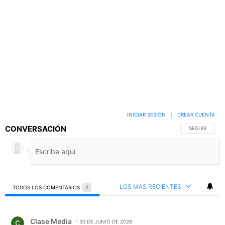
INICIAR SESIÓN
|
CREAR CUENTA
CONVERSACIÓN
SIGA ESTA C
SEGUIR
LOS MÁS RECIENTES
TODOS LOS COMENTARIOS
2
Todos los comentarios
Comentario de Clase Media.
Clase Media
30 DE JUNIO DE 2026