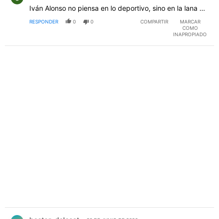
Iván Alonso no piensa en lo deportivo, sino en la lana …
RESPONDER
0
0
COMPARTIR
MARCAR
COMO
INAPROPIADO
PUBLICIDAD
Comentario de hector_delcast.