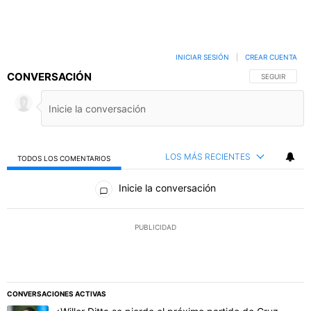
INICIAR SESIÓN
|
CREAR CUENTA
CONVERSACIÓN
SIGA ESTA C
SEGUIR
LOS MÁS RECIENTES
TODOS LOS COMENTARIOS
Todos los comentarios
Inicie la conversación
PUBLICIDAD
CONVERSACIONES ACTIVAS
Este listado muestra los artículos con más comentarios en los último