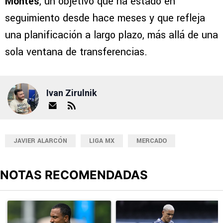
Montes
, un objetivo que ha estado en
seguimiento desde hace meses y que refleja
una planificación a largo plazo, más allá de una
sola ventana de transferencias.
Ivan Zirulnik
JAVIER ALARCÓN
LIGA MX
MERCADO
NOTAS RECOMENDADAS
Este listado muestra los artículos con más comentarios en los últimos
Un artículo de tendencia con el título "¿Willer Ditta se pierde el 
Un artículo de tendencia con el t