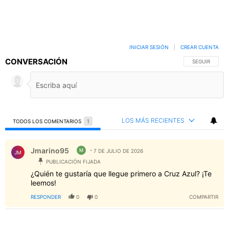
INICIAR SESIÓN
|
CREAR CUENTA
CONVERSACIÓN
SIGA ESTA C
SEGUIR
LOS MÁS RECIENTES
TODOS LOS COMENTARIOS
1
Todos los comentarios
Comentario de Jmarino95.
Jmarino95
M
7 DE JULIO DE 2026
JM
PUBLICACIÓN FIJADA
¿Quién te gustaría que llegue primero a Cruz Azul? ¡Te
leemos!
RESPONDER
0
0
COMPARTIR