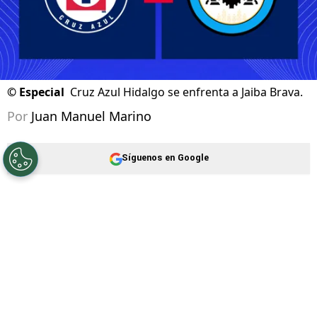
©
Especial
Cruz Azul Hidalgo se enfrenta a Jaiba Brava.
Por
Juan Manuel Marino
Síguenos en Google
Cruz Azul Hidalgo
sigue su camino en el
Torneo Apertura 2026
de la
Liga de Expansión
MX
. El equipo dirigido por Esteban Landazábal
buscará la primera victoria de su regreso al
certamen ante el
Club Jaiba Brava, por la