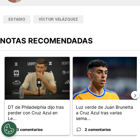
ESTADIO
VÍCTOR VELÁZQUEZ
NOTAS RECOMENDADAS
Este listado muestra los artículos con más comentarios en los últimos
Un artículo de tendencia con el título "DT de Philadelphia dijo 
Un artículo de tendencia con el 
DT de Philadelphia dijo tras
Luz verde de Juan Brunetta
perder con Cruz Azul en
a Cruz Azul tras varias
Le...
sema...
3 comentarios
2 comentarios