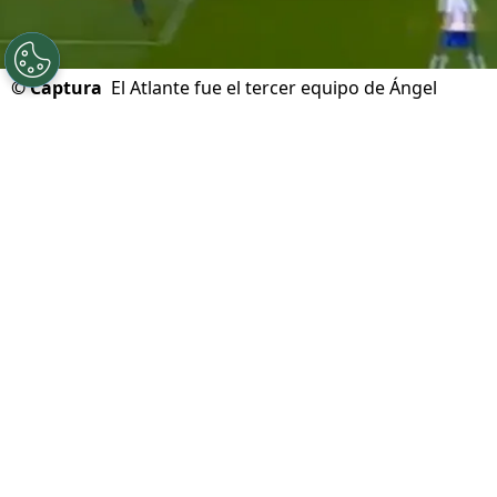
©
Captura
El Atlante fue el tercer equipo de Ángel
Sepúlveda después de su paso por Monarcas Morelia y
Toros Neza.
Por
Diward Leroy
Síguenos en Google
Cruz Azul recibe este sábado 1 de agosto en
el Estadio Banorte la visita del Atlante en el
marco de la fecha 3 del Apertura 2026
.
Será la
primera vez en 12 años que ambos equipos se
vean las caras en el torneo local
. El último