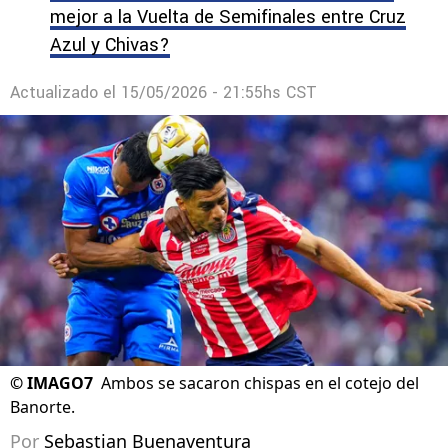
mejor a la Vuelta de Semifinales entre Cruz
Azul y Chivas?
Actualizado el
15/05/2026 - 21:55hs CST
©
IMAGO7
Ambos se sacaron chispas en el cotejo del
Banorte.
Por
Sebastian Buenaventura