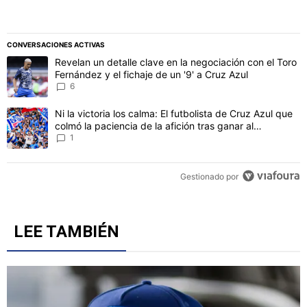
CONVERSACIONES ACTIVAS
Este listado muestra los artículos con más comentarios en los último
Un artículo de tendencia con el título "Revelan un detalle clave en 
Revelan un detalle clave en la negociación con el Toro
Fernández y el fichaje de un '9' a Cruz Azul
6
Un artículo de tendencia con el título "Ni la victoria los calma: El 
Ni la victoria los calma: El futbolista de Cruz Azul que
colmó la paciencia de la afición tras ganar al
Philadelphia
1
Gestionado por
LEE TAMBIÉN