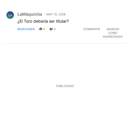
Todos los comentarios
Comentario de LaMáquinita.
LaMáquinita
MAY 15, 2026
LA
¿El Toro debería ser titular?
RESPONDER
0
0
COMPARTIR
MARCAR
COMO
INAPROPIADO
PUBLICIDAD