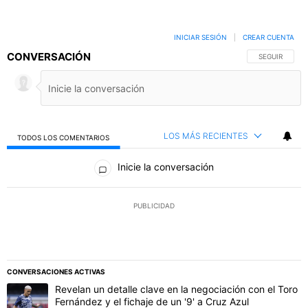
INICIAR SESIÓN
|
CREAR CUENTA
CONVERSACIÓN
SIGA ESTA C
SEGUIR
LOS MÁS RECIENTES
TODOS LOS COMENTARIOS
Todos los comentarios
Inicie la conversación
PUBLICIDAD
CONVERSACIONES ACTIVAS
Este listado muestra los artículos con más comentarios en los último
Un artículo de tendencia con el título "Revelan un detalle clave en 
Revelan un detalle clave en la negociación con el Toro
Fernández y el fichaje de un '9' a Cruz Azul