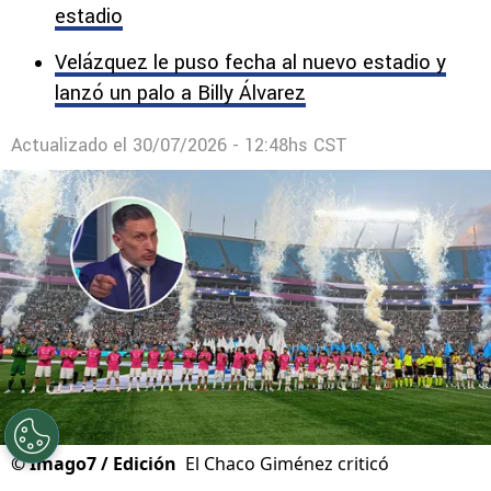
estadio
Velázquez le puso fecha al nuevo estadio y
lanzó un palo a Billy Álvarez
Actualizado el
30/07/2026 - 12:48hs CST
©
Imago7 / Edición
El Chaco Giménez criticó
duramente el sentido del All Star Game.