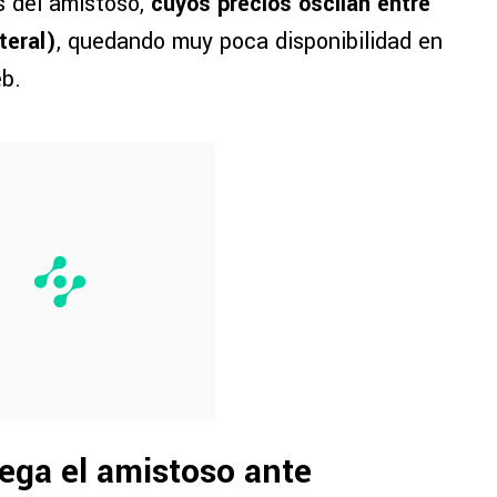
s del amistoso,
cuyos precios oscilan entre
teral)
, quedando muy poca disponibilidad en
eb.
ega el amistoso ante