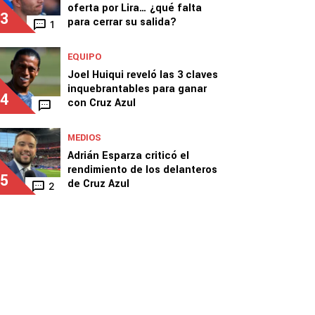
oferta por Lira… ¿qué falta
3
para cerrar su salida?
1
EQUIPO
Joel Huiqui reveló las 3 claves
inquebrantables para ganar
4
con Cruz Azul
MEDIOS
Adrián Esparza criticó el
rendimiento de los delanteros
5
de Cruz Azul
2