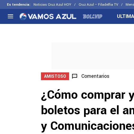
Es tendencia
:
Noticias Cruz Azul HOY
Cruz Azul – Filadelfia TV
Mens
ULTIMA
NACIONAL
FUERA DE LA LIGA
LOS OTR
Liga MX
Concachampions
Futbol F
Apertura 2026
Leagues Cup
Fuerzas 
Más noticias
EX Cruz Azul
Cruz Azul
Selección Mexicana
Comentarios
AMISTOSO
¿Cómo comprar y
boletos para el a
y Comunicacione