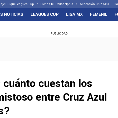
aje Huiqui Leagues Cup
Dichos DT Philadelphia
Alineación Cruz Azul – Fila
S NOTICIAS
LEAGUES CUP
LIGA MX
FEMENIL
F
OS FRENTES
CELESTES
PUBLICIDAD
emenil
Joel Huiqui
Básicas
Erik Lira
 Hidalgo
Charly Rodríguez
 cuánto cuestan los
mistoso entre Cruz Azul
s?