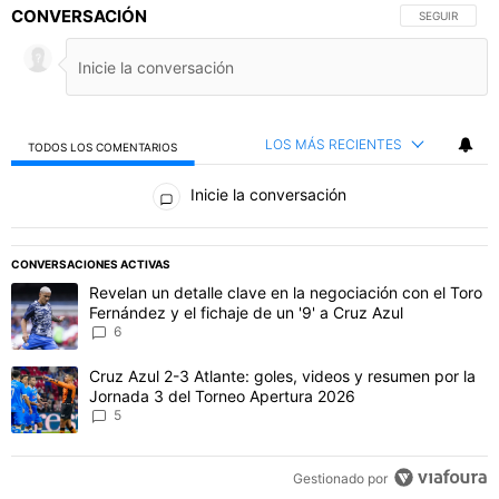
CONVERSACIÓN
SIGA ESTA C
SEGUIR
LOS MÁS RECIENTES
TODOS LOS COMENTARIOS
Todos los comentarios
Inicie la conversación
PUBLICIDAD
CONVERSACIONES ACTIVAS
Este listado muestra los artículos con más comentarios en los último
Un artículo de tendencia con el título "Revelan un detalle clave en 
Revelan un detalle clave en la negociación con el Toro
Fernández y el fichaje de un '9' a Cruz Azul
6
Un artículo de tendencia con el título "Cruz Azul 2-3 Atlante: gol
Cruz Azul 2-3 Atlante: goles, videos y resumen por la
Jornada 3 del Torneo Apertura 2026