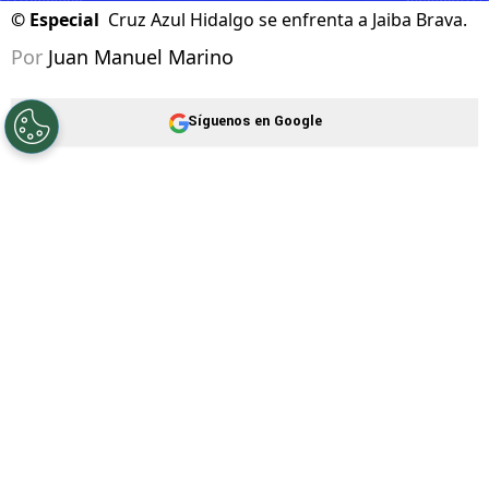
©
Especial
Cruz Azul Hidalgo se enfrenta a Jaiba Brava.
Por
Juan Manuel Marino
Síguenos en Google
Cruz Azul Hidalgo
sigue su camino en el
Torneo Apertura 2026
de la
Liga de Expansión
MX
. El equipo dirigido por Esteban Landazábal
buscará la primera victoria de su regreso al
certamen ante el
Club Jaiba Brava, por la