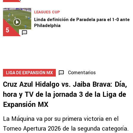
MERCADO
Guiño de Brunetta a Cruz Azul: "Estoy a
disposición"
4
1
LEAGUES CUP
Linda definición de Paradela para el 1-0 ante
Philadelphia
5
Comentarios
LIGA DE EXPANSIÓN MX
Cruz Azul Hidalgo vs. Jaiba Brava: Día,
hora y TV de la jornada 3 de la Liga de
Expansión MX