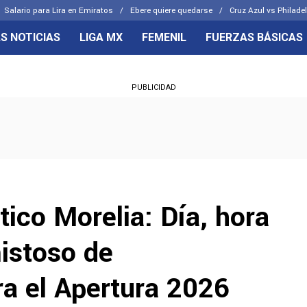
Salario para Lira en Emiratos
Ebere quiere quedarse
Cruz Azul vs Philade
S NOTICIAS
LIGA MX
FEMENIL
FUERZAS BÁSICAS
OS FRENTES
CELESTES
PUBLICIDAD
emenil
Joel Huiqui
Básicas
Erik Lira
 Hidalgo
Charly Rodríguez
tico Morelia: Día, hora
mistoso de
a el Apertura 2026