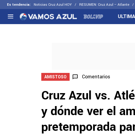
Es tendencia
:
Noticias Cruz Azul HOY
RESUMEN: Cruz Azul – Atlante
ULTIMA
NACIONAL
FUERA DE LA LIGA
LOS OTR
Liga MX
Concachampions
Futbol F
Apertura 2026
Leagues Cup
Fuerzas 
Más noticias
EX Cruz Azul
Cruz Azul
Selección Mexicana
Comentarios
AMISTOSO
Cruz Azul vs. Atlé
y dónde ver el a
pretemporada par