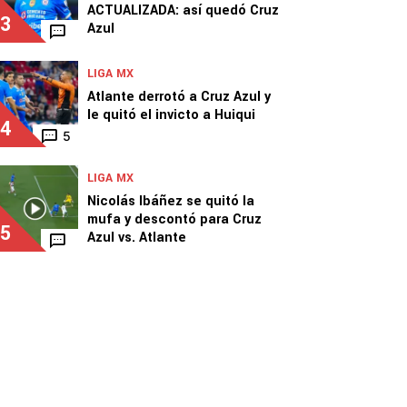
ACTUALIZADA: así quedó Cruz
3
Azul
LIGA MX
Atlante derrotó a Cruz Azul y
le quitó el invicto a Huiqui
4
5
LIGA MX
Nicolás Ibáñez se quitó la
mufa y descontó para Cruz
5
Azul vs. Atlante