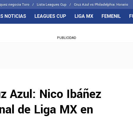
quez negocia Toro
Lista Leagues Cup
Cruz Azul vs Philadelphia: Horario
S NOTICIAS
LEAGUES CUP
LIGA MX
FEMENIL
F
OS FRENTES
CELESTES
PUBLICIDAD
emenil
Joel Huiqui
Básicas
Erik Lira
 Hidalgo
Charly Rodríguez
z Azul: Nico Ibáñez
inal de Liga MX en