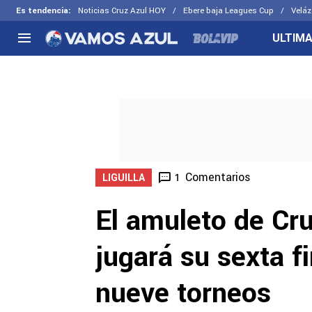
Es tendencia
:
Noticias Cruz Azul HOY
Ebere baja Leagues Cup
Veláz
ULTIMA
NACIONAL
FUERA DE LA LIGA
LOS OTR
Liga MX
Concachampions
Futbol F
Apertura 2026
Leagues Cup
Fuerzas 
Más noticias
EX Cruz Azul
Cruz Azul
Selección Mexicana
Comentarios
1
LIGUILLA
El amuleto de Cru
jugará su sexta f
nueve torneos