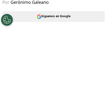
Por
Gerónimo Galeano
Síguenos en Google
Para llegar a lo más alto en el futbol, no basta
con entrenar con el equipo. Los futbolistas de
élite saben que su rendimiento depende
también del esfuerzo que hacen fuera del club,
ya sea en su propio gimnasio, en centros
especializados o incluso en casa.
PUBLICIDAD