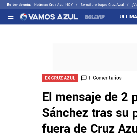
Es tendencia
:
Noticias Cruz Azul HOY
Semáforo bajas Cruz Azul
¿Ve
ULTIMA
NACIONAL
FUERA DE LA LIGA
LOS OTR
Liga MX
Concachampions
Futbol F
Apertura 2026
Leagues Cup
Fuerzas 
Más noticias
EX Cruz Azul
Cruz Azul
Selección Mexicana
Comentarios
1
EX CRUZ AZUL
El mensaje de 2 
Sánchez tras su p
fuera de Cruz Azu