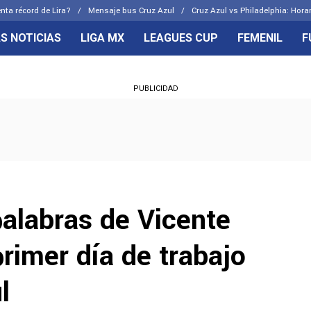
nta récord de Lira?
Mensaje bus Cruz Azul
Cruz Azul vs Philadelphia: Hora
S NOTICIAS
LIGA MX
LEAGUES CUP
FEMENIL
F
OS FRENTES
CELESTES
PUBLICIDAD
emenil
Joel Huiqui
Básicas
Erik Lira
 Hidalgo
Charly Rodríguez
palabras de Vicente
rimer día de trabajo
l