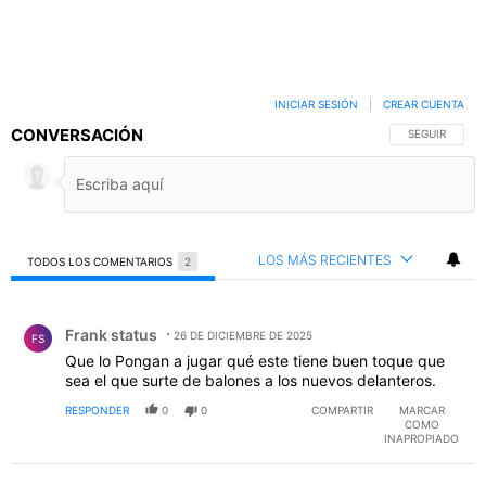
INICIAR SESIÓN
|
CREAR CUENTA
CONVERSACIÓN
SIGA ESTA C
SEGUIR
LOS MÁS RECIENTES
TODOS LOS COMENTARIOS
2
Todos los comentarios
Comentario de Frank status .
Frank status
26 DE DICIEMBRE DE 2025
FS
Que lo Pongan a jugar qué este tiene buen toque que
sea el que surte de balones a los nuevos delanteros.
RESPONDER
0
0
COMPARTIR
MARCAR
COMO
INAPROPIADO