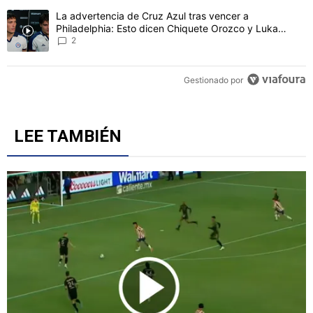
CONVERSACIONES ACTIVAS
Este listado muestra los artículos con más comentarios en los último
Un artículo de tendencia con el título "DT de Philadelphia dijo t
DT de Philadelphia dijo tras perder con Cruz Azul en
Leagues Cup lo que todos saben pero pocos admiten
3
Un artículo de tendencia con el título "La advertencia de Cruz Azu
La advertencia de Cruz Azul tras vencer a
Philadelphia: Esto dicen Chiquete Orozco y Luka
Romero
2
Gestionado por
LEE TAMBIÉN