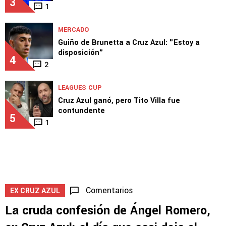
MERCADO
Novedades sobre la salida de Erik Lira de
Cruz Azul
3
1
MERCADO
Guiño de Brunetta a Cruz Azul: "Estoy a
disposición"
4
2
LEAGUES CUP
Cruz Azul ganó, pero Tito Villa fue
contundente
5
1