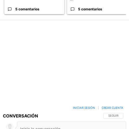
5 comentarios
5 comentarios
PUBLICIDAD
INICIAR SESIÓN
|
CREAR CUENTA
CONVERSACIÓN
SIGA ESTA C
SEGUIR