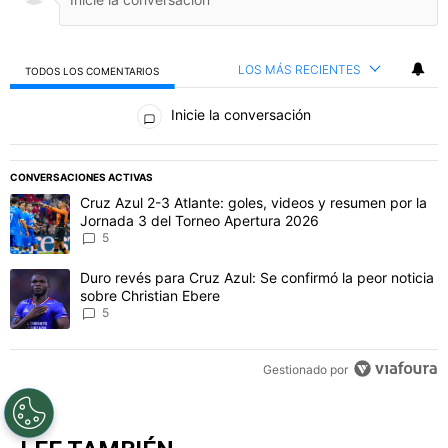
LOS MÁS RECIENTES
TODOS LOS COMENTARIOS
Todos los comentarios
Inicie la conversación
PUBLICIDAD
CONVERSACIONES ACTIVAS
Este listado muestra los artículos con más comentarios en los último
Un artículo de tendencia con el título "Cruz Azul 2-3 Atlante: gol
Cruz Azul 2-3 Atlante: goles, videos y resumen por la
Jornada 3 del Torneo Apertura 2026
5
Un artículo de tendencia con el título "Duro revés para Cruz Azul: 
Duro revés para Cruz Azul: Se confirmó la peor noticia
sobre Christian Ebere
5