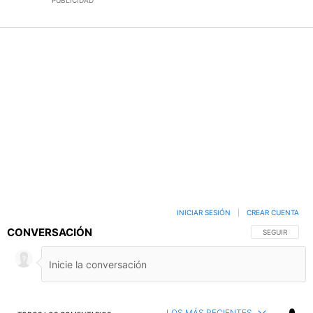
PUBLICIDAD
INICIAR SESIÓN
|
CREAR CUENTA
CONVERSACIÓN
SIGA ESTA C
SEGUIR
LOS MÁS RECIENTES