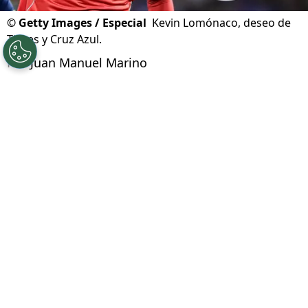
©
Getty Images / Especial
Kevin Lomónaco, deseo de
Tigres y Cruz Azul.
Por
Juan Manuel Marino
Síguenos en Google
Cruz Azul tiene entre sus principales
prioridades del
mercado de fichajes
de verano,
la incorporación de un defensa central. Con las
posibles bajas de Gonzalo Piovi o Willer Ditta,
La Máquina va en busca de un zaguero
. Y
cuando muchos cañones apuntaban a César
Montes,
en las últimas horas surgió con