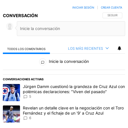
INICIAR SESIÓN
|
CREAR CUENTA
CONVERSACIÓN
SIGA ESTA C
SEGUIR
LOS MÁS RECIENTES
TODOS LOS COMENTARIOS
Todos los comentarios
Inicie la conversación
CONVERSACIONES ACTIVAS
Este listado muestra los artículos con más comentarios en los último
Un artículo de tendencia con el título "Jürgen Damm cuestionó la 
Jürgen Damm cuestionó la grandeza de Cruz Azul con
polémicas declaraciones: "Viven del pasado"
5
Un artículo de tendencia con el título "Revelan un detalle clave en 
Revelan un detalle clave en la negociación con el Toro
Fernández y el fichaje de un '9' a Cruz Azul
6