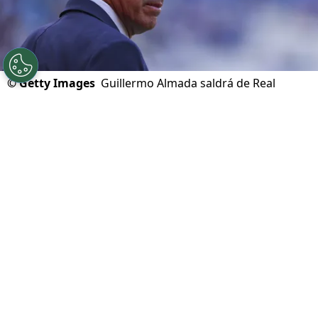
©
Getty Images
Guillermo Almada saldrá de Real
Oviedo y vincularon a Cruz Azul
Por
Ivan Zirulnik
Síguenos en Google
En medio de la tensión que envuelve a Cruz
Azul por la gran final del Clausura 2026, la
directiva no pierde de vista el futuro.
Mientras
Joel Huiqui se estaría jugando su continuidad