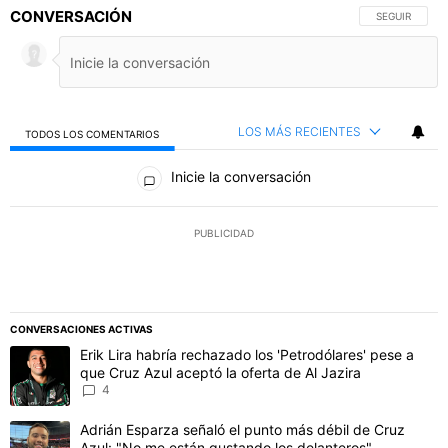
CONVERSACIÓN
SIGA ESTA C
SEGUIR
LOS MÁS RECIENTES
TODOS LOS COMENTARIOS
Todos los comentarios
Inicie la conversación
PUBLICIDAD
CONVERSACIONES ACTIVAS
Este listado muestra los artículos con más comentarios en los último
Un artículo de tendencia con el título "Erik Lira habría rechazado l
Erik Lira habría rechazado los 'Petrodólares' pese a
que Cruz Azul aceptó la oferta de Al Jazira
4
Un artículo de tendencia con el título "Adrián Esparza señaló el p
Adrián Esparza señaló el punto más débil de Cruz
Azul: "No me están gustando los delanteros"