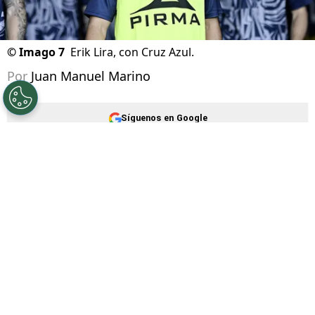
©
Imago 7
Erik Lira, con Cruz Azul.
Por
Juan Manuel Marino
Síguenos en Google
Cruz Azul se prepara para el inicio de su
participación en la
Leagues Cup 2026
, uno de
los grandes objetivos para este semestre. Y
mientras tanto, la situación de
Erik Lira
sigue
causando expectativas respecto de una
posible salida. En medio de este contexto,
el