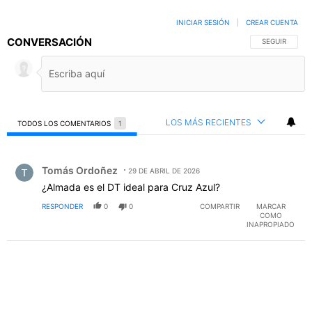
INICIAR SESIÓN
|
CREAR CUENTA
CONVERSACIÓN
SIGA ESTA C
SEGUIR
LOS MÁS RECIENTES
TODOS LOS COMENTARIOS
1
Todos los comentarios
Comentario de Tomás Ordoñez.
Tomás Ordoñez
29 DE ABRIL DE 2026
¿Almada es el DT ideal para Cruz Azul?
RESPONDER
0
0
COMPARTIR
MARCAR
COMO
INAPROPIADO