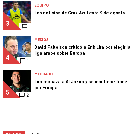
¿Cruz Azul vs. NYCFC de Leagues Cup 2026
va por TV Abierta?
2
EQUIPO
Las noticias de Cruz Azul este 9 de agosto
3
MEDIOS
David Faitelson criticó a Erik Lira por elegir la
liga árabe sobre Europa
4
1
MERCADO
Lira rechaza a Al Jazira y se mantiene firme
por Europa
5
2