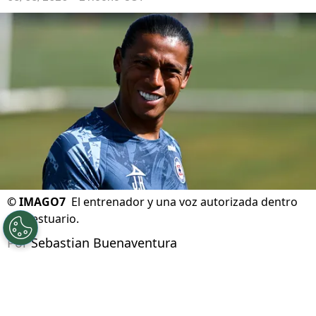
la joya de la Premier League que fichó para el
Elche
08/08/2026 - 21:55hs CST
©
IMAGO7
El entrenador y una voz autorizada dentro
del vestuario.
Por
Sebastian Buenaventura