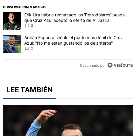
PUBLICIDAD
CONVERSACIONES ACTIVAS
Este listado muestra los artículos con más comentarios en los último
Un artículo de tendencia con el título "Erik Lira habría rechazado l
Erik Lira habría rechazado los 'Petrodólares' pese a
que Cruz Azul aceptó la oferta de Al Jazira
2
Un artículo de tendencia con el título "Adrián Esparza señaló el p
Adrián Esparza señaló el punto más débil de Cruz
Azul: "No me están gustando los delanteros"
2
Gestionado por
LEE TAMBIÉN