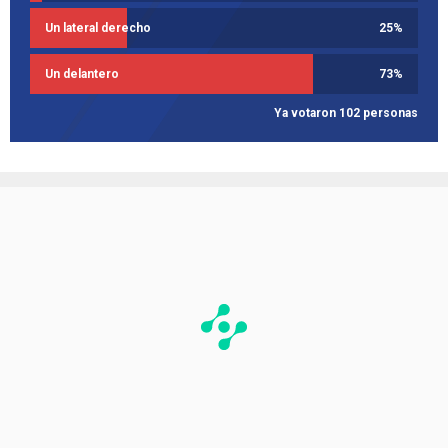
Un lateral derecho
25
%
Un delantero
73
%
Ya votaron 102 personas